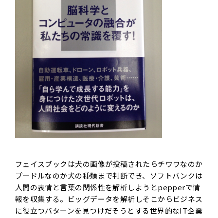
フェイスブック
は犬の画像が投稿されたらチワワなのか
プードルなのか犬の種類まで判断でき、
ソフトバンク
は
人間の表情と言葉の関係性を解析しようと
pepper
で情
報を収集する。
ビッグデータ
を解析しそこからビジネス
に役立つパターンを見つけだそうとする世界的なIT企業