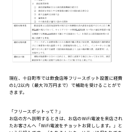
現在、
十日町市
では飲食店等
フリースポット
設置に経費
の1/2以内（最大70万円まで）で補助を受けることがで
きます。
「
フリースポット
って？」
お店の方へ説明するときは、お店の
WiFi
電波を来店され
たお客さんへ「
WiFi
電波をチョットお貸しします。」と