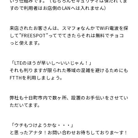
いう仕組みです。（もちろんセキュリティは保たれてま
すので利用者はお店側のLANへは入れません）
来店されたお客さんは、スマフォなんかで
WiFi
電波を探
して”
FREESPOT
”ってでてきたらそれは無料でチョコ
っと使えます。
「LTEのほうが早いし〜いいじゃん！」
それも判りますが限られた帯域の混雑を避けるためにも
FTTH
を利用しましょう。
弊社も
十日町市
内で数ヶ所、設置のお手伝いをさせてい
ただいてます。
「ウチもつけようかな・・・」
と思ったアナタ！お問い合わせお待ちしておりま〜す！